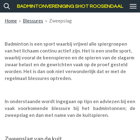
Ga
BADMINTONVERENIGING SHOT ROOSENDAAL
direct
naar
Home
»
Blessures
»
Zweepslag
de
hoofdinhoud
Badminton is een sport waarbij vrijwel alle spiergroepen
van het lichaam continu actief zijn. Het is een snelle sport,
waarbij vooral de beenspieren en de spieren van de slagarm
zwaar belast en de gewrichten vaak op de proef gesteld
worden.
Het is dan ook niet verwonderlijk dat er met de
regelmaat blessures optreden.
In onderstaande wordt ingegaan op tips en adviezen bij een
vaak voorkomende blessure bij het badmintonnen; de
zweepslag en dan met name van de kuitspieren.
Zweepslag van de kuit