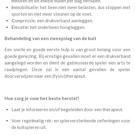
minuten en dit enkele malen per dag herhalen.
I
mmobilisatie: het been niet meer belasten, dus stoppen met
sporten en niet meer steunen op de voet.
C
ompressie: een drukverband aanleggen.
E
levatie: het onderbeen hoogleggen.
Behandeling van een zweepslag van de kuit
Een snelle en goede eerste hulp is van groot belang voor een
goede genezing. Bij ernstige gevallen moet er een drukverband
aangelegd worden en dient de geblesseerde speler een arts te
raadplegen. Deze zal in een aantal gevallen de speler
doorverwijzen naar een (fysio)therapeut.
Hoe zorg je voor het beste herstel?
Laat je informeren en/of begeleiden door een therapeut.
Voer regelmatig rek- en spierversterkende oefeningen voor
de kuitspieren uit.